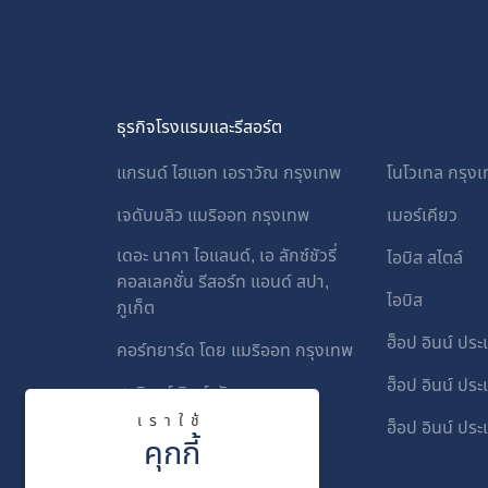
ธุรกิจโรงแรมและรีสอร์ต
แกรนด์ ไฮแอท เอราวัณ กรุงเทพ
โนโวเทล กรุงเท
เจดับบลิว แมริออท กรุงเทพ
เมอร์เคียว
เดอะ นาคา ไอแลนด์, เอ ลักซ์ชัวรี่
ไอบิส สไตล์
คอลเลคชั่น รีสอร์ท แอนด์ สปา,
ไอบิส
ภูเก็ต
ฮ็อป อินน์ ปร
คอร์ทยาร์ด โดย แมริออท กรุงเทพ
ฮ็อป อินน์ ประ
ฮอลิเดย์ อินน์ พัทยา
เราใช้
ฮ็อป อินน์ ประ
ฮอลิเดย์ อินน์ เซบู ซิตี้
คุกกี้