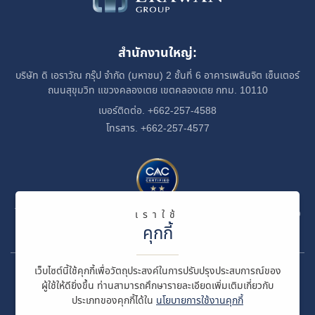
สำนักงานใหญ่:
บริษัท ดิ เอราวัณ กรุ๊ป จำกัด (มหาชน)
2 ชั้นที่ 6 อาคารเพลินจิต เซ็นเตอร์
ถนนสุขุมวิท
แขวงคลองเตย
เขตคลองเตย กทม. 10110
เบอร์ติดต่อ. +662-257-4588
โทรสาร. +662-257-4577
ได้รับการรับรองเป็นสมาชิกของแนวร่วมปฏิบัติของภาคเอกชนไทยในการต่อ
เราใช้
ต้านทุจริต
คุกกี้
เว็บไซต์นี้ใช้คุกกี้เพื่อวัตถุประสงค์ในการปรับปรุงประสบการณ์ของ
© สงวนลิขสิทธิ์ พ.ศ. 2569 บริษัท ดิ เอราวัณ กรุ๊ป จำกัด (มหาชน)
ผู้ใช้ให้ดียิ่งขึ้น ท่านสามารถศึกษารายละเอียดเพิ่มเติมเกี่ยวกับ
ประเภทของคุกกี้ได้ใน
นโยบายการใช้งานคุกกี้
ข้อกำหนดและเงื่อนไข