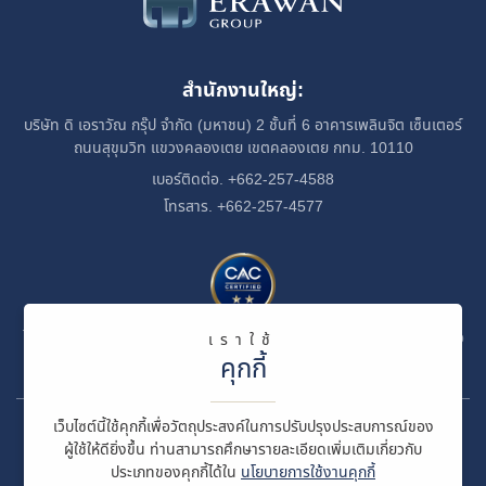
สำนักงานใหญ่:
บริษัท ดิ เอราวัณ กรุ๊ป จำกัด (มหาชน)
2 ชั้นที่ 6 อาคารเพลินจิต เซ็นเตอร์
ถนนสุขุมวิท
แขวงคลองเตย
เขตคลองเตย กทม. 10110
เบอร์ติดต่อ. +662-257-4588
โทรสาร. +662-257-4577
ได้รับการรับรองเป็นสมาชิกของแนวร่วมปฏิบัติของภาคเอกชนไทยในการต่อ
เราใช้
ต้านทุจริต
คุกกี้
เว็บไซต์นี้ใช้คุกกี้เพื่อวัตถุประสงค์ในการปรับปรุงประสบการณ์ของ
© สงวนลิขสิทธิ์ พ.ศ. 2569 บริษัท ดิ เอราวัณ กรุ๊ป จำกัด (มหาชน)
ผู้ใช้ให้ดียิ่งขึ้น ท่านสามารถศึกษารายละเอียดเพิ่มเติมเกี่ยวกับ
ประเภทของคุกกี้ได้ใน
นโยบายการใช้งานคุกกี้
ข้อกำหนดและเงื่อนไข