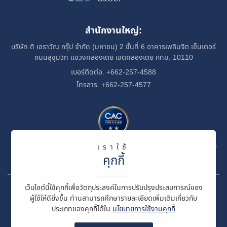
สำนักงานใหญ่:
บริษัท ดิ เอราวัณ กรุ๊ป จำกัด (มหาชน)
2 ชั้นที่ 6 อาคารเพลินจิต เซ็นเตอร์
ถนนสุขุมวิท
แขวงคลองเตย
เขตคลองเตย กทม. 10110
เบอร์ติดต่อ. +662-257-4588
โทรสาร. +662-257-4577
ได้รับการรับรองเป็นสมาชิกของแนวร่วมปฏิบัติของภาคเอกชนไทยในการต่อ
เราใช้
ต้านทุจริต
คุกกี้
เว็บไซต์นี้ใช้คุกกี้เพื่อวัตถุประสงค์ในการปรับปรุงประสบการณ์ของ
© สงวนลิขสิทธิ์ พ.ศ. 2569 บริษัท ดิ เอราวัณ กรุ๊ป จำกัด (มหาชน)
ผู้ใช้ให้ดียิ่งขึ้น ท่านสามารถศึกษารายละเอียดเพิ่มเติมเกี่ยวกับ
ประเภทของคุกกี้ได้ใน
นโยบายการใช้งานคุกกี้
ข้อกำหนดและเงื่อนไข
นโยบายความเป็นส่วนตัว