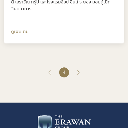
ดิ เอราวัณ กรุ๊ป และโรงแรมฮ็อป อินน์ ระยอง มอบตู้เปิด
จินตนาการ
ดูเพิ่มเติม
4