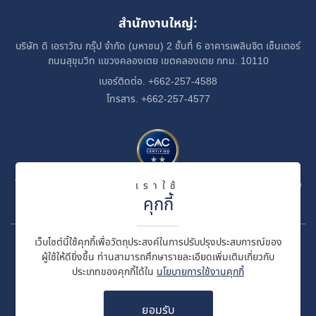
สำนักงานใหญ่:
บริษัท ดิ เอราวัณ กรุ๊ป จำกัด (มหาชน)
2 ชั้นที่ 6 อาคารเพลินจิต เซ็นเตอร์
ถนนสุขุมวิท
แขวงคลองเตย
เขตคลองเตย กทม. 10110
เบอร์ติดต่อ. +662-257-4588
โทรสาร. +662-257-4577
ได้รับการรับรองเป็นสมาชิกของแนวร่วมปฏิบัติของภาคเอกชนไทยในการต่อ
เราใช้
ต้านทุจริต
คุกกี้
เว็บไซต์นี้ใช้คุกกี้เพื่อวัตถุประสงค์ในการปรับปรุงประสบการณ์ของ
© สงวนลิขสิทธิ์ พ.ศ. 2569 บริษัท ดิ เอราวัณ กรุ๊ป จำกัด (มหาชน)
ผู้ใช้ให้ดียิ่งขึ้น ท่านสามารถศึกษารายละเอียดเพิ่มเติมเกี่ยวกับ
ประเภทของคุกกี้ได้ใน
นโยบายการใช้งานคุกกี้
ข้อกำหนดและเงื่อนไข
นโยบายความเป็นส่วนตัว
ยอมรับ
นโยบายการใช้งานคุกกี้