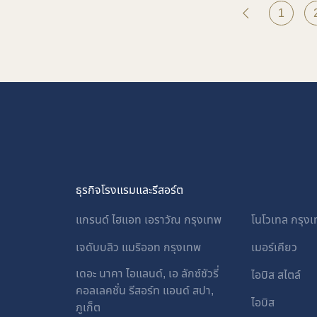
1
ธุรกิจโรงแรมและรีสอร์ต
แกรนด์ ไฮแอท เอราวัณ กรุงเทพ
โนโวเทล กรุงเท
เจดับบลิว แมริออท กรุงเทพ
เมอร์เคียว
เดอะ นาคา ไอแลนด์, เอ ลักซ์ชัวรี่
ไอบิส สไตล์
คอลเลคชั่น รีสอร์ท แอนด์ สปา,
ไอบิส
ภูเก็ต